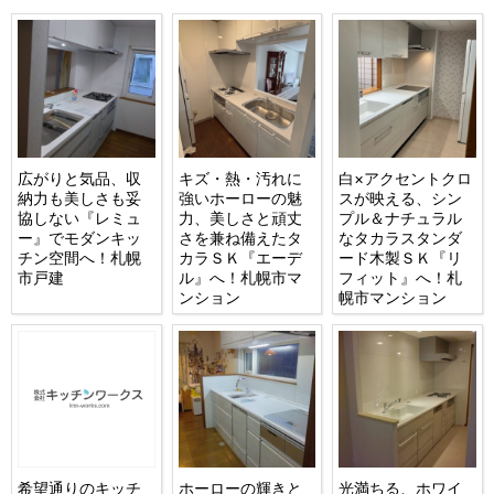
広がりと気品、収
キズ・熱・汚れに
白×アクセントクロ
納力も美しさも妥
強いホーローの魅
スが映える、シン
協しない『レミュ
力、美しさと頑丈
プル＆ナチュラル
ー』でモダンキッ
さを兼ね備えたタ
なタカラスタンダ
チン空間へ！札幌
カラＳＫ『エーデ
ード木製ＳＫ『リ
市戸建
ル』へ！札幌市マ
フィット』へ！札
ンション
幌市マンション
希望通りのキッチ
ホーローの輝きと
光満ちる、ホワイ