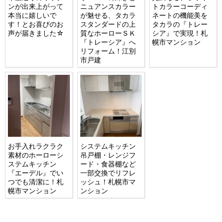
ンが出来上がって
ニュアンスカラー
トカラーコーディ
本当に嬉しいで
が魅せる、タカラ
ネートの機能美を
す！とお喜びのお
スタンダードの上
タカラの『トレー
声が届きました☆
質なホーローＳＫ
シア』で実現！札
『トレーシア』へ
幌市マンション
リフォーム！江別
市戸建
お手入れラクラク
システムキッチン
素材のホーローシ
吊戸棚・レンジフ
ステムキッチン
ード・食器棚など
『エーデル』でい
一部交換でリフレ
つでも清潔に！札
ッシュ！札幌市マ
幌市マンション
ンション