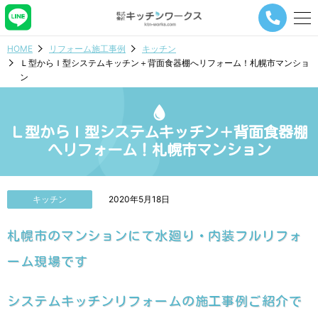
メ
ニ
ュ
HOME
リフォーム施工事例
キッチン
ー
Ｌ型からＩ型システムキッチン＋背面食器棚へリフォーム！札幌市マンショ
ナ
ン
ビ
ゲ
ー
シ
Ｌ型からＩ型システムキッチン＋背面食器棚
ョ
へリフォーム！札幌市マンション
ン
ボ
タ
ン
キッチン
2020年5月18日
札幌市のマンションにて水廻り・内装フルリフォ
ーム現場です
システムキッチンリフォームの施工事例ご紹介で