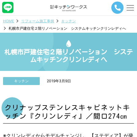
メ
ニ
ュ
HOME
リフォーム施工事例
キッチン
ー
札幌市戸建住宅２階リノベーション システムキッチンクリンレディへ
ナ
ビ
ゲ
ー
札幌市戸建住宅２階リノベーション システ
シ
ムキッチンクリンレディへ
ョ
ン
ボ
タ
キッチン
2019年3月9日
ン
クリナップステンレスキャビネットキ
ッチン『クリンレディ』／間口274㎝
※クリンレディからモデルチェンジし、【ステディア】が発