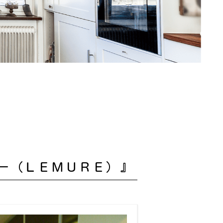
ー（ＬＥＭＵＲＥ）』