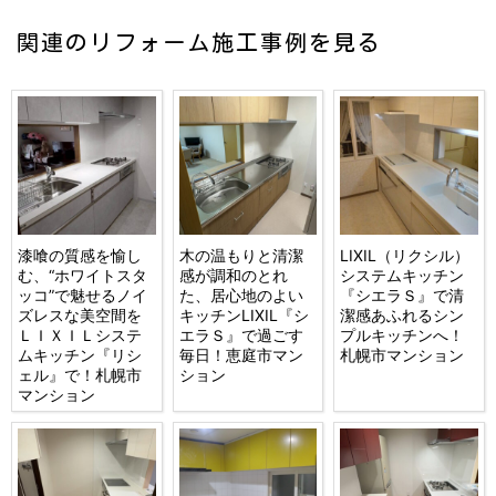
関連のリフォーム施工事例を見る
漆喰の質感を愉し
木の温もりと清潔
LIXIL（リクシル）
む、“ホワイトスタ
感が調和のとれ
システムキッチン
ッコ”で魅せるノイ
た、居心地のよい
『シエラＳ』で清
ズレスな美空間を
キッチンLIXIL『シ
潔感あふれるシン
ＬＩＸＩＬシステ
エラＳ』で過ごす
プルキッチンへ！
ムキッチン『リシ
毎日！恵庭市マン
札幌市マンション
ェル』で！札幌市
ション
マンション