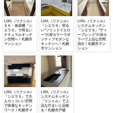
LIXIL（リクシル）
LIXIL（リクシル）
LIXIL（リクシル）
ＳＫ・食器棚『シ
『シエラＳ』明る
システムキッチン
エラＳ』で明るい
い“ソリッドイエロ
『シエラＳ』“ディ
ナチュラルキッチ
ー”の扉カラーでポ
ープレッド”の扉カ
ン空間へ！札幌市
ジティブモダンな
ラーで上品な空間
マンション
キッチンへ！札幌
演出！札幌市マン
市マンション
ション
LIXIL（リクシル）
LIXIL（リクシル）
『シエラＳ』で大
システムキッチン
人カッコいい空間
『リシェル』で上
で快適なキッチン
品な佇まいと品格
ワーク！札幌市マ
を！札幌市戸建