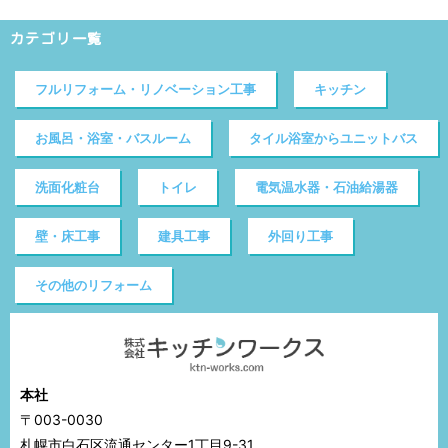
カテゴリ一覧
フルリフォーム・リノベーション工事
キッチン
お風呂・浴室・バスルーム
タイル浴室からユニットバス
洗面化粧台
トイレ
電気温水器・石油給湯器
壁・床工事
建具工事
外回り工事
その他のリフォーム
本社
〒003-0030
札幌市白石区流通センター1丁目9-31