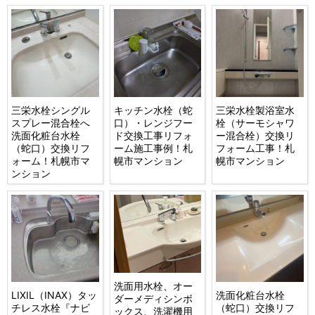
三栄水栓シングル
キッチン水栓（蛇
三栄水栓製浴室水
スプレー混合栓へ
口）・レンジフー
栓（サーモシャワ
洗面化粧台水栓
ド交換工事リフォ
ー混合栓）交換リ
（蛇口）交換リフ
ーム施工事例！札
フォーム工事！札
ォーム！札幌市マ
幌市マンション
幌市マンション
ンション
洗面用水栓、オー
LIXIL（INAX）タッ
洗面化粧台水栓
ダーメディシンボ
チレス水栓『ナビ
（蛇口）交換リフ
ックス、洗濯機用