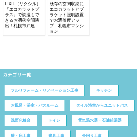
LIXIL（リクシル）
既存の玄関収納に
『エコカラットプ
エコカラットとブ
ラス』で調湿もで
ラケット照明設置
きるお洒落空間演
でお洒落度アッ
出！札幌市戸建
プ！札幌市マンシ
ョン
カテゴリ一覧
フルリフォーム・リノベーション工事
キッチン
お風呂・浴室・バスルーム
タイル浴室からユニットバス
洗面化粧台
トイレ
電気温水器・石油給湯器
壁・床工事
建具工事
外回り工事