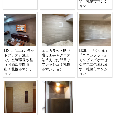
間！札幌市マンシ
ョン
LIXIL『エコカラッ
エコカラット貼り
LIXIL（リクシル）
トプラス』施工
増し工事＋クロス
『エコカラット』
で、空気環境も整
貼替えでお部屋リ
でリビングが幸せ
うお洒落空間演
フレッシュ！札幌
な空気に包まれま
出！札幌市マンシ
市マンション
す！札幌市マンシ
ョン
ョン