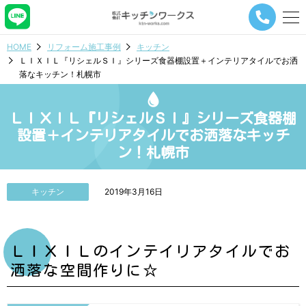
メ
ニ
ュ
HOME
リフォーム施工事例
キッチン
ー
ＬＩＸＩＬ『リシェルＳＩ』シリーズ食器棚設置＋インテリアタイルでお洒
ナ
落なキッチン！札幌市
ビ
ゲ
ー
ＬＩＸＩＬ『リシェルＳＩ』シリーズ食器棚
シ
ョ
設置＋インテリアタイルでお洒落なキッチ
ン
ン！札幌市
ボ
タ
ン
キッチン
2019年3月16日
ＬＩＸＩＬのインテイリアタイルでお
洒落な空間作りに☆