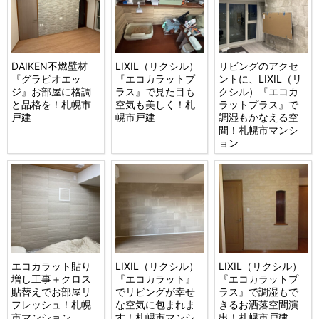
DAIKEN不燃壁材
LIXIL（リクシル）
リビングのアクセ
『グラビオエッ
『エコカラットプ
ントに、LIXIL（リ
ジ』お部屋に格調
ラス』で見た目も
クシル）『エコカ
と品格を！札幌市
空気も美しく！札
ラットプラス』で
戸建
幌市戸建
調湿もかなえる空
間！札幌市マンシ
ョン
エコカラット貼り
LIXIL（リクシル）
LIXIL（リクシル）
増し工事＋クロス
『エコカラット』
『エコカラットプ
貼替えでお部屋リ
でリビングが幸せ
ラス』で調湿もで
フレッシュ！札幌
な空気に包まれま
きるお洒落空間演
市マンション
す！札幌市マンシ
出！札幌市戸建