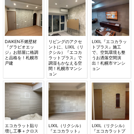
DAIKEN不燃壁材
リビングのアクセ
LIXIL『エコカラッ
『グラビオエッ
ントに、LIXIL（リ
トプラス』施工
ジ』お部屋に格調
クシル）『エコカ
で、空気環境も整
と品格を！札幌市
ラットプラス』で
うお洒落空間演
戸建
調湿もかなえる空
出！札幌市マンシ
間！札幌市マンシ
ョン
ョン
エコカラット貼り
LIXIL（リクシル）
LIXIL（リクシル）
増し工事＋クロス
『エコカラット』
『エコカラットプ