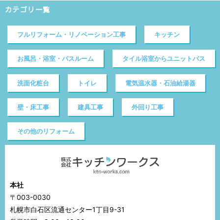
カテゴリ一覧
フルリフォーム・リノベーション工事
キッチン
お風呂・浴室・バスルーム
タイル浴室からユニットバス
洗面化粧台
トイレ
電気温水器・石油給湯器
壁・床工事
建具工事
外回り工事
その他のリフォーム
本社
〒003-0030
札幌市白石区流通センター1丁目9-31