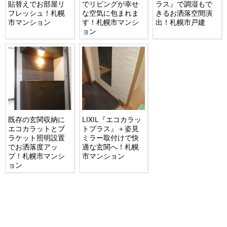
貼替えでお部屋リ
でリビングが幸せ
ラス』で調湿もで
フレッシュ！札幌
な空気に包まれま
きるお洒落空間演
市マンション
す！札幌市マンシ
出！札幌市戸建
ョン
既存の玄関収納に
LIXIL『エコカラッ
エコカラットとブ
トプラス』＋姿見
ラケット照明設置
ミラー取付けで快
でお洒落度アッ
適な玄関へ！札幌
プ！札幌市マンシ
市マンション
ョン