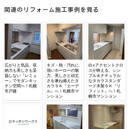
関連のリフォーム施工事例を見る
広がりと気品、収
キズ・熱・汚れに
白×アクセントクロ
納力も美しさも妥
強いホーローの魅
スが映える、シン
協しない『レミュ
力、美しさと頑丈
プル＆ナチュラル
ー』でモダンキッ
さを兼ね備えたタ
なタカラスタンダ
チン空間へ！札幌
カラＳＫ『エーデ
ード木製ＳＫ『リ
市戸建
ル』へ！札幌市マ
フィット』へ！札
ンション
幌市マンション