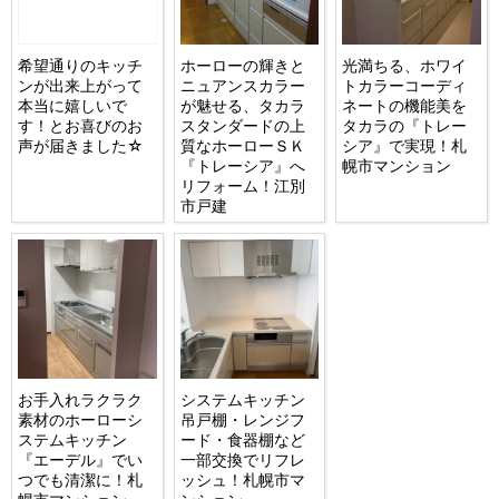
希望通りのキッチ
ホーローの輝きと
光満ちる、ホワイ
ンが出来上がって
ニュアンスカラー
トカラーコーディ
本当に嬉しいで
が魅せる、タカラ
ネートの機能美を
す！とお喜びのお
スタンダードの上
タカラの『トレー
声が届きました☆
質なホーローＳＫ
シア』で実現！札
『トレーシア』へ
幌市マンション
リフォーム！江別
市戸建
お手入れラクラク
システムキッチン
素材のホーローシ
吊戸棚・レンジフ
ステムキッチン
ード・食器棚など
『エーデル』でい
一部交換でリフレ
つでも清潔に！札
ッシュ！札幌市マ