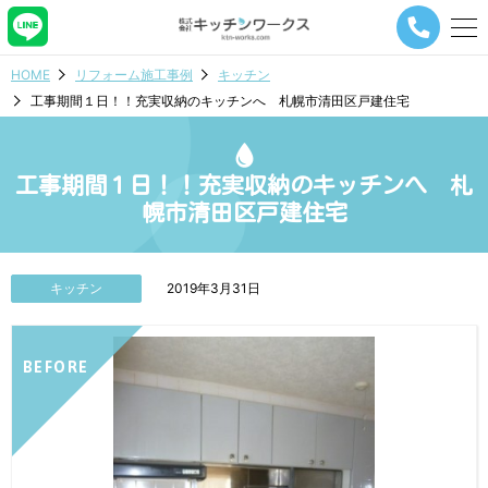
メ
ニ
ュ
HOME
リフォーム施工事例
キッチン
ー
工事期間１日！！充実収納のキッチンへ 札幌市清田区戸建住宅
ナ
ビ
ゲ
ー
工事期間１日！！充実収納のキッチンへ 札
シ
幌市清田区戸建住宅
ョ
ン
ボ
タ
キッチン
2019年3月31日
ン
BEFORE