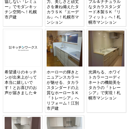
協しない『レミュ
力、美しさと頑丈
プル＆ナチュラル
ー』でモダンキッ
さを兼ね備えたタ
なタカラスタンダ
チン空間へ！札幌
カラＳＫ『エーデ
ード木製ＳＫ『リ
市戸建
ル』へ！札幌市マ
フィット』へ！札
ンション
幌市マンション
希望通りのキッチ
ホーローの輝きと
光満ちる、ホワイ
ンが出来上がって
ニュアンスカラー
トカラーコーディ
本当に嬉しいで
が魅せる、タカラ
ネートの機能美を
す！とお喜びのお
スタンダードの上
タカラの『トレー
声が届きました☆
質なホーローＳＫ
シア』で実現！札
『トレーシア』へ
幌市マンション
リフォーム！江別
市戸建