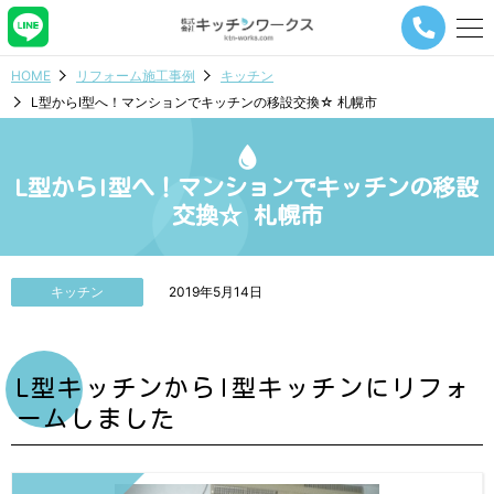
メ
ニ
ュ
HOME
リフォーム施工事例
キッチン
ー
L型からI型へ！マンションでキッチンの移設交換☆ 札幌市
ナ
ビ
ゲ
ー
L型からI型へ！マンションでキッチンの移設
シ
交換☆ 札幌市
ョ
ン
ボ
タ
キッチン
2019年5月14日
ン
L型キッチンからI型キッチンにリフォ
ームしました