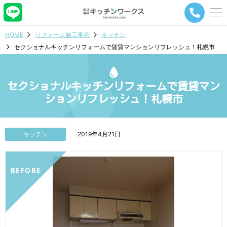
メ
ニ
ュ
HOME
リフォーム施工事例
キッチン
ー
セクショナルキッチンリフォームで賃貸マンションリフレッシュ！札幌市
ナ
ビ
ゲ
ー
セクショナルキッチンリフォームで賃貸マン
シ
ションリフレッシュ！札幌市
ョ
ン
ボ
タ
キッチン
2019年4月21日
ン
BEFORE