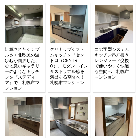
計算されたシンプ
クリナップシステ
コの字型システム
ルさ＋北欧風の遊
ムキッチン『セン
キッチン吊戸棚＆
び心が同居した、
トロ（CENTR
レンジフード交換
心地良いギャラリ
O）』モダン・イン
で使いやすく快適
ーのようなキッチ
ダストリアル感を
な空間へ！札幌市
ンを『ステディ
演出する空間へ！
マンション
ア』で！札幌市マ
札幌市マンション
ンション