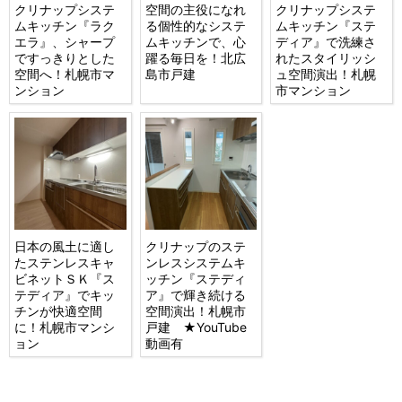
クリナップシステ
空間の主役になれ
クリナップシステ
ムキッチン『ラク
る個性的なシステ
ムキッチン『ステ
エラ』、シャープ
ムキッチンで、心
ディア』で洗練さ
ですっきりとした
躍る毎日を！北広
れたスタイリッシ
空間へ！札幌市マ
島市戸建
ュ空間演出！札幌
ンション
市マンション
日本の風土に適し
クリナップのステ
たステンレスキャ
ンレスシステムキ
ビネットＳＫ『ス
ッチン『ステディ
テディア』でキッ
ア』で輝き続ける
チンが快適空間
空間演出！札幌市
に！札幌市マンシ
戸建 ★YouTube
ョン
動画有