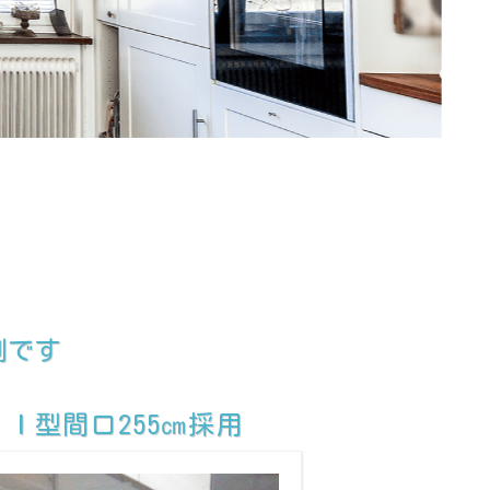
例です
Ｉ型間口255㎝採用