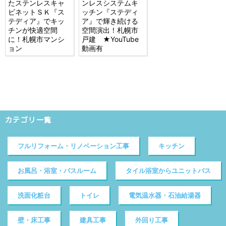
たステンレスキャ
ンレスシステムキ
ビネットＳＫ『ス
ッチン『ステディ
テディア』でキッ
ア』で輝き続ける
チンが快適空間
空間演出！札幌市
に！札幌市マンシ
戸建 ★YouTube
ョン
動画有
カテゴリ一覧
フルリフォーム・リノベーション工事
キッチン
お風呂・浴室・バスルーム
タイル浴室からユニットバス
洗面化粧台
トイレ
電気温水器・石油給湯器
壁・床工事
建具工事
外回り工事