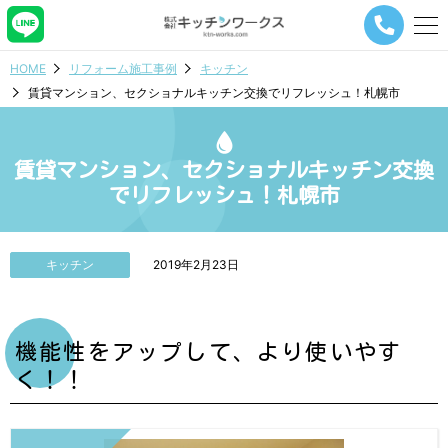
メ
ニ
ュ
HOME
リフォーム施工事例
キッチン
ー
賃貸マンション、セクショナルキッチン交換でリフレッシュ！札幌市
ナ
ビ
ゲ
ー
賃貸マンション、セクショナルキッチン交換
シ
でリフレッシュ！札幌市
ョ
ン
ボ
タ
キッチン
2019年2月23日
ン
機能性をアップして、より使いやす
く！！