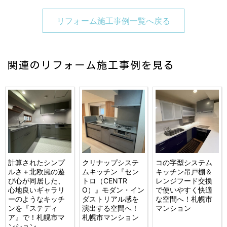
リフォーム施工事例一覧へ戻る
関連のリフォーム施工事例を見る
計算されたシンプ
クリナップシステ
コの字型システム
ルさ＋北欧風の遊
ムキッチン『セン
キッチン吊戸棚＆
び心が同居した、
トロ（CENTR
レンジフード交換
心地良いギャラリ
O）』モダン・イン
で使いやすく快適
ーのようなキッチ
ダストリアル感を
な空間へ！札幌市
ンを『ステディ
演出する空間へ！
マンション
ア』で！札幌市マ
札幌市マンション
ンション