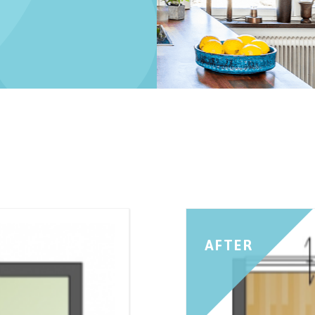
日
AFTER