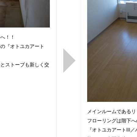
間へ！！
ンの『オトユカアート
機とストーブも新しく交
メインルームであるリ
フローリングは階下へ
『オトユカアートⅢ／