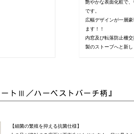
艶やかな表面化粧で、
です。
広幅デザインが一層豪
ます！！
内窓及び転落防止柵交
製のストーブへと新し
アートⅢ／ハーベストバーチ柄』
【細菌の繁殖を抑える抗菌仕様】