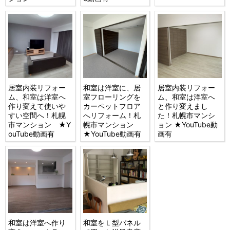
居室内装リフォー
和室は洋室に、居
居室内装リフォー
ム、和室は洋室へ
室フローリングを
ム、和室は洋室へ
作り変えて使いや
カーペットフロア
と作り変えまし
すい空間へ！札幌
へリフォーム！札
た！札幌市マンシ
市マンション ★Y
幌市マンション
ョン ★YouTube動
ouTube動画有
★YouTube動画有
画有
和室は洋室へ作り
和室をＬ型パネル