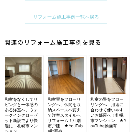
リフォーム施工事例一覧へ戻る
関連のリフォーム施工事例を見る
和室をなくしてリ
和室畳をフローリ
和室の畳をフロー
ビングと一体感の
ングへ、仏間を収
リングへ、用途に
ある洋室へ、ウォ
納スペースへ変え
合わせて使いやす
ークインクローゼ
て洋室スタイルへ
いお部屋へ！札幌
ット新設でより快
リフォーム！江別
市マンション ★Y
適に！札幌市マン
市戸建 ★YouTub
ouTube動画有
ション
e動画有