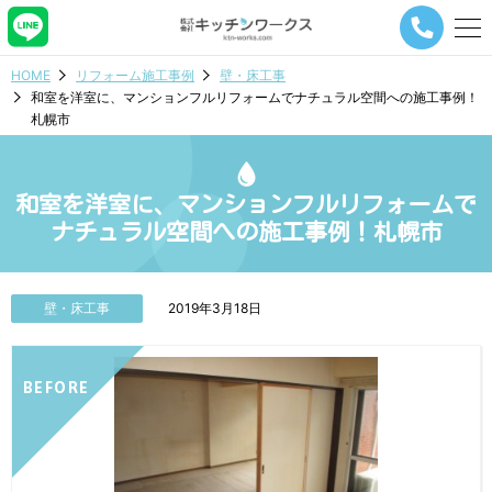
メ
ニ
ュ
HOME
リフォーム施工事例
壁・床工事
ー
和室を洋室に、マンションフルリフォームでナチュラル空間への施工事例！
ナ
札幌市
ビ
ゲ
ー
シ
和室を洋室に、マンションフルリフォームで
ョ
ナチュラル空間への施工事例！札幌市
ン
ボ
タ
ン
壁・床工事
2019年3月18日
BEFORE