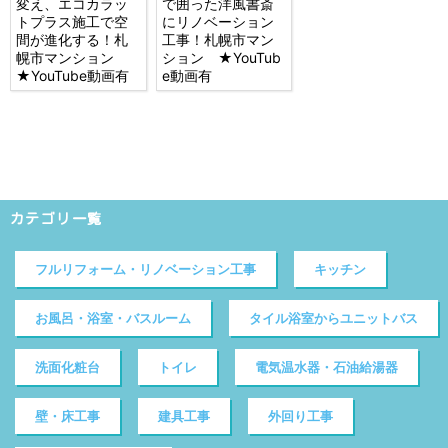
変え、エコカラッ
で囲った洋風書斎
トプラス施工で空
にリノベーション
間が進化する！札
工事！札幌市マン
幌市マンション
ション ★YouTub
★YouTube動画有
e動画有
カテゴリ一覧
フルリフォーム・リノベーション工事
キッチン
お風呂・浴室・バスルーム
タイル浴室からユニットバス
洗面化粧台
トイレ
電気温水器・石油給湯器
壁・床工事
建具工事
外回り工事