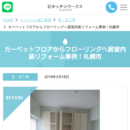
メ
ニ
ュ
HOME
リフォーム施工事例
壁・床工事
ー
カーペットフロアからフローリングへ居室内装リフォーム事例！札幌市
ナ
ビ
ゲ
ー
カーペットフロアからフローリングへ居室内
シ
装リフォーム事例！札幌市
ョ
ン
ボ
タ
壁・床工事
2019年3月18日
ン
BEFORE