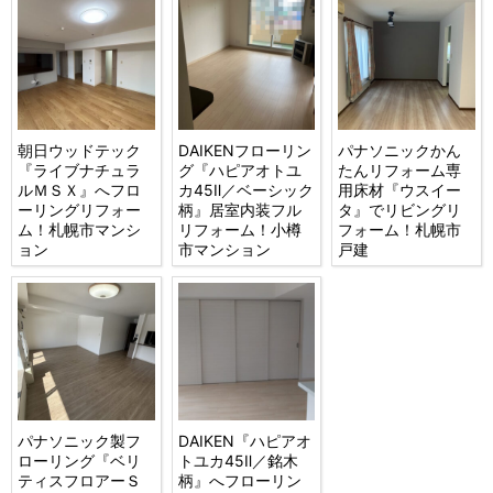
朝日ウッドテック
DAIKENフローリン
パナソニックかん
『ライブナチュラ
グ『ハピアオトユ
たんリフォーム専
ルＭＳＸ』へフロ
カ45Ⅱ／ベーシック
用床材『ウスイー
ーリングリフォー
柄』居室内装フル
タ』でリビングリ
ム！札幌市マンシ
リフォーム！小樽
フォーム！札幌市
ョン
市マンション
戸建
パナソニック製フ
DAIKEN『ハピアオ
ローリング『ベリ
トユカ45Ⅱ／銘木
ティスフロアーＳ
柄』へフローリン