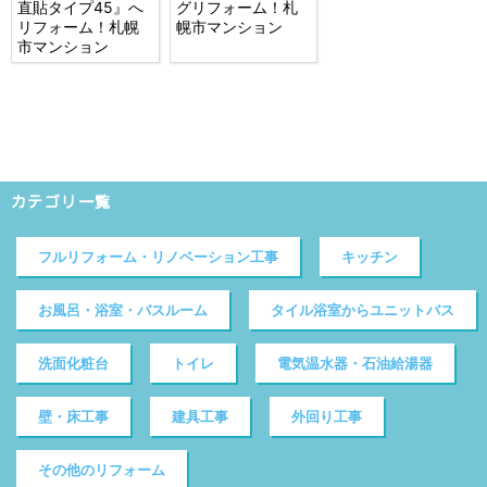
直貼タイプ45』へ
グリフォーム！札
リフォーム！札幌
幌市マンション
市マンション
カテゴリ一覧
フルリフォーム・リノベーション工事
キッチン
お風呂・浴室・バスルーム
タイル浴室からユニットバス
洗面化粧台
トイレ
電気温水器・石油給湯器
壁・床工事
建具工事
外回り工事
その他のリフォーム