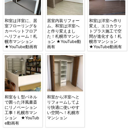
和室は洋室に、居
居室内装リフォー
和室は洋室へ作り
室フローリングを
ム、和室は洋室へ
変え、エコカラッ
カーペットフロア
と作り変えまし
トプラス施工で空
へリフォーム！札
た！札幌市マンシ
間が進化する！札
幌市マンション
ョン ★YouTube動
幌市マンション
★YouTube動画有
画有
★YouTube動画有
和室をＬ型パネル
和室から洋室へと
で囲った洋風書斎
リフォームしてよ
にリノベーション
り快適に使いやす
工事！札幌市マン
い空間へ！札幌市
ション ★YouTub
マンション
e動画有