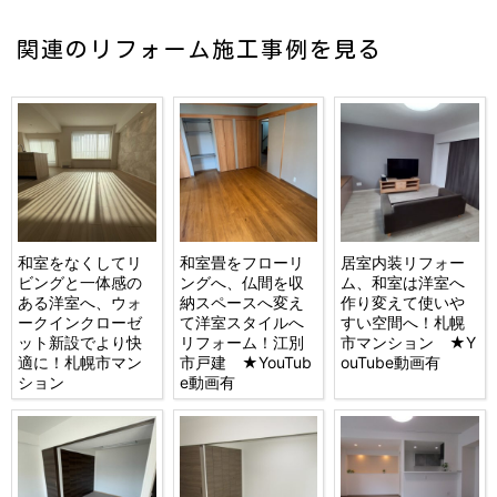
関連のリフォーム施工事例を見る
和室をなくしてリ
和室畳をフローリ
居室内装リフォー
ビングと一体感の
ングへ、仏間を収
ム、和室は洋室へ
ある洋室へ、ウォ
納スペースへ変え
作り変えて使いや
ークインクローゼ
て洋室スタイルへ
すい空間へ！札幌
ット新設でより快
リフォーム！江別
市マンション ★Y
適に！札幌市マン
市戸建 ★YouTub
ouTube動画有
ション
e動画有