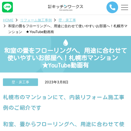
メ
ニ
ュ
HOME
リフォーム施工事例
壁・床工事
ー
和室の畳をフローリングへ、用途に合わせて使いやすいお部屋へ！札幌市マ
ナ
ンション ★YouTube動画有
ビ
ゲ
ー
和室の畳をフローリングへ、用途に合わせて
シ
ョ
使いやすいお部屋へ！札幌市マンション
ン
★YouTube動画有
ボ
タ
ン
壁・床工事
2023年3月8日
札幌市のマンションにて、内装リフォーム施工事
例のご紹介です
和室、畳からフローリングへ、用途に合わせて使