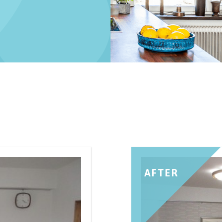
日
AFTER