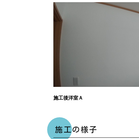
施工後洋室Ａ
施工の様子