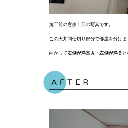
施工前の窓側上部の写真です。
この天井間仕切り部分で部屋を分けま
向かって
右側が洋室Ａ・左側が洋Ｂ
と
ＡＦＴＥＲ