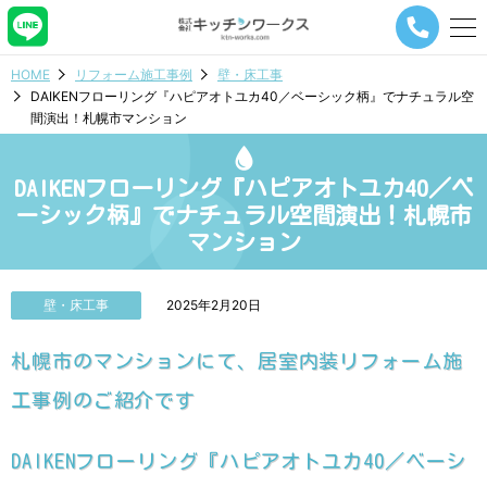
メ
ニ
ュ
HOME
リフォーム施工事例
壁・床工事
ー
DAIKENフローリング『ハピアオトユカ40／ベーシック柄』でナチュラル空
ナ
間演出！札幌市マンション
ビ
ゲ
ー
DAIKENフローリング『ハピアオトユカ40／ベ
シ
ョ
ーシック柄』でナチュラル空間演出！札幌市
ン
マンション
ボ
タ
ン
壁・床工事
2025年2月20日
札幌市のマンションにて、居室内装リフォーム施
工事例のご紹介です
DAIKENフローリング『ハピアオトユカ40／ベーシ