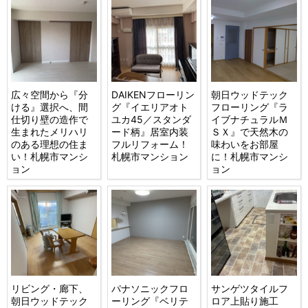
広々空間から『分
DAIKENフローリン
朝日ウッドテック
ける』選択へ、間
グ『イエリアオト
フローリング『ラ
仕切り壁の造作で
ユカ45／スタンダ
イブナチュラルＭ
生まれたメリハリ
ード柄』居室内装
ＳＸ』で天然木の
のある理想の住ま
フルリフォーム！
味わいをお部屋
い！札幌市マンシ
札幌市マンション
に！札幌市マンシ
ョン
ョン
リビング・廊下、
パナソニックフロ
サンゲツタイルフ
朝日ウッドテック
ーリング『ベリテ
ロア上貼り施工