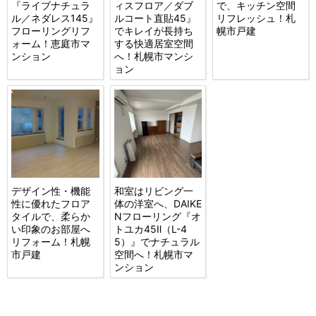
『ライブナチュラ
ィスフロア／ダブ
で、キッチン空間
ル／ネダレス145』
ルコート直貼45』
リフレッシュ！札
フローリングリフ
でキレイが長持ち
幌市戸建
ォーム！恵庭市マ
する快適居室空間
ンション
へ！札幌市マンシ
ョン
デザイン性・機能
和室はリビング一
性に優れたフロア
体の洋室へ、DAIKE
タイルで、柔らか
Nフローリング『オ
い印象のお部屋へ
トユカ45Ⅱ（L-4
リフォーム！札幌
5）』でナチュラル
市戸建
空間へ！札幌市マ
ンション