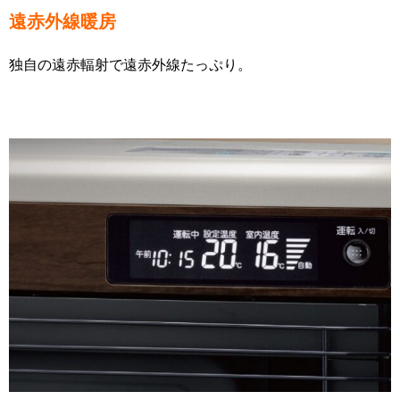
遠赤外線暖房
独自の遠赤輻射で遠赤外線たっぷり。