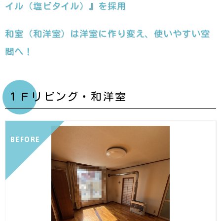
イル（塩ビタイル）』を採用
和室（和洋室）は洋室に作り変え、使いやすい空
間へ！
１Ｆリビング・和洋室
BEFORE