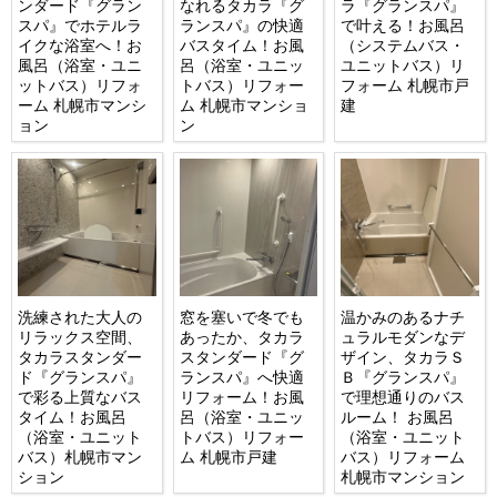
ンダード『グラン
なれるタカラ『グ
ラ『グランスパ』
スパ』でホテルラ
ランスパ』の快適
で叶える！お風呂
イクな浴室へ！お
バスタイム！お風
（システムバス・
風呂（浴室・ユニ
呂（浴室・ユニッ
ユニットバス）リ
ットバス）リフォ
トバス）リフォー
フォーム 札幌市戸
ーム 札幌市マンシ
ム 札幌市マンショ
建
ョン
ン
洗練された大人の
窓を塞いで冬でも
温かみのあるナチ
リラックス空間、
あったか、タカラ
ュラルモダンなデ
タカラスタンダー
スタンダード『グ
ザイン、タカラＳ
ド『グランスパ』
ランスパ』へ快適
Ｂ『グランスパ』
で彩る上質なバス
リフォーム！お風
で理想通りのバス
タイム！お風呂
呂（浴室・ユニッ
ルーム！ お風呂
（浴室・ユニット
トバス）リフォー
（浴室・ユニット
バス）札幌市マン
ム 札幌市戸建
バス）リフォーム
ション
札幌市マンション