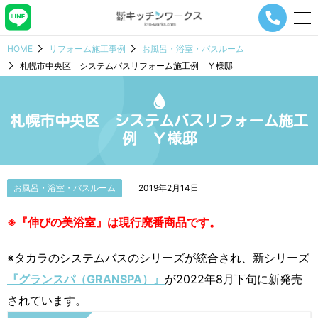
メ
ニ
ュ
HOME
リフォーム施工事例
お風呂・浴室・バスルーム
ー
札幌市中央区 システムバスリフォーム施工例 Ｙ様邸
ナ
ビ
ゲ
ー
札幌市中央区 システムバスリフォーム施工
シ
例 Ｙ様邸
ョ
ン
ボ
タ
お風呂・浴室・バスルーム
2019年2月14日
ン
※『伸びの美浴室』は現行廃番商品です。
※タカラのシステムバスのシリーズが統合され、新シリーズ
『グランスパ（GRANSPA）』
が2022年8月下旬に新発売
されています。