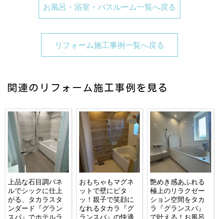
お風呂・浴室・バスルーム一覧へ戻る
リフォーム施工事例一覧へ戻る
関連のリフォーム施工事例を見る
上品な石目調パネ
おもちゃもマグネ
艶めき感あふれる
ルでシックに仕上
ットで壁にピタ
極上のリラクゼー
がる、タカラスタ
ッ！親子で笑顔に
ション空間をタカ
ンダード『グラン
なれるタカラ『グ
ラ『グランスパ』
スパ』でホテルラ
ランスパ』の快適
で叶える！お風呂