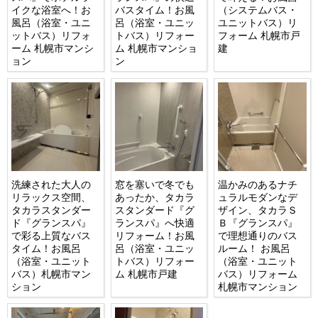
イクな浴室へ！お
バスタイム！お風
（システムバス・
風呂（浴室・ユニ
呂（浴室・ユニッ
ユニットバス）リ
ットバス）リフォ
トバス）リフォー
フォーム 札幌市戸
ーム 札幌市マンシ
ム 札幌市マンショ
建
ョン
ン
洗練された大人の
窓を塞いで冬でも
温かみのあるナチ
リラックス空間、
あったか、タカラ
ュラルモダンなデ
タカラスタンダー
スタンダード『グ
ザイン、タカラＳ
ド『グランスパ』
ランスパ』へ快適
Ｂ『グランスパ』
で彩る上質なバス
リフォーム！お風
で理想通りのバス
タイム！お風呂
呂（浴室・ユニッ
ルーム！ お風呂
（浴室・ユニット
トバス）リフォー
（浴室・ユニット
バス）札幌市マン
ム 札幌市戸建
バス）リフォーム
ション
札幌市マンション