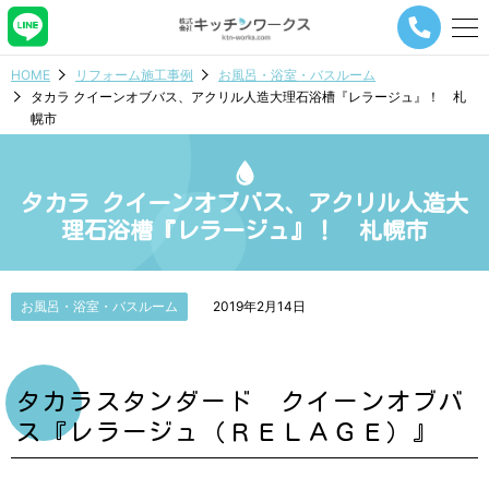
メ
ニ
ュ
HOME
リフォーム施工事例
お風呂・浴室・バスルーム
ー
タカラ クイーンオブバス、アクリル人造大理石浴槽『レラージュ』！ 札
ナ
幌市
ビ
ゲ
ー
シ
タカラ クイーンオブバス、アクリル人造大
ョ
理石浴槽『レラージュ』！ 札幌市
ン
ボ
タ
ン
お風呂・浴室・バスルーム
2019年2月14日
タカラスタンダード クイーンオブバ
ス『レラージュ（ＲＥＬＡＧＥ）』