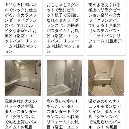
上品な石目調パネ
おもちゃもマグネ
艶めき感あふれる
ルでシックに仕上
ットで壁にピタ
極上のリラクゼー
がる、タカラスタ
ッ！親子で笑顔に
ション空間をタカ
ンダード『グラン
なれるタカラ『グ
ラ『グランスパ』
スパ』でホテルラ
ランスパ』の快適
で叶える！お風呂
イクな浴室へ！お
バスタイム！お風
（システムバス・
風呂（浴室・ユニ
呂（浴室・ユニッ
ユニットバス）リ
ットバス）リフォ
トバス）リフォー
フォーム 札幌市戸
ーム 札幌市マンシ
ム 札幌市マンショ
建
ョン
ン
洗練された大人の
窓を塞いで冬でも
温かみのあるナチ
リラックス空間、
あったか、タカラ
ュラルモダンなデ
タカラスタンダー
スタンダード『グ
ザイン、タカラＳ
ド『グランスパ』
ランスパ』へ快適
Ｂ『グランスパ』
で彩る上質なバス
リフォーム！お風
で理想通りのバス
タイム！お風呂
呂（浴室・ユニッ
ルーム！ お風呂