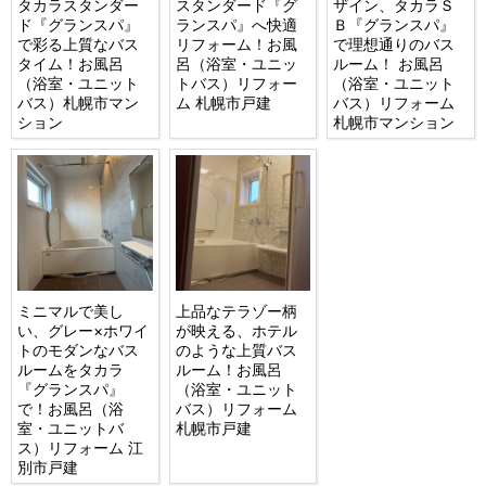
タカラスタンダー
スタンダード『グ
ザイン、タカラＳ
ド『グランスパ』
ランスパ』へ快適
Ｂ『グランスパ』
で彩る上質なバス
リフォーム！お風
で理想通りのバス
タイム！お風呂
呂（浴室・ユニッ
ルーム！ お風呂
（浴室・ユニット
トバス）リフォー
（浴室・ユニット
バス）札幌市マン
ム 札幌市戸建
バス）リフォーム
ション
札幌市マンション
ミニマルで美し
上品なテラゾー柄
い、グレー×ホワイ
が映える、ホテル
トのモダンなバス
のような上質バス
ルームをタカラ
ルーム！お風呂
『グランスパ』
（浴室・ユニット
で！お風呂（浴
バス）リフォーム
室・ユニットバ
札幌市戸建
ス）リフォーム 江
別市戸建