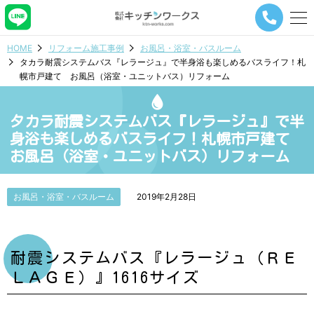
メ
ニ
ュ
HOME
リフォーム施工事例
お風呂・浴室・バスルーム
ー
タカラ耐震システムバス『レラージュ』で半身浴も楽しめるバスライフ！札
ナ
幌市戸建て お風呂（浴室・ユニットバス）リフォーム
ビ
ゲ
ー
タカラ耐震システムバス『レラージュ』で半
シ
ョ
身浴も楽しめるバスライフ！札幌市戸建て
ン
お風呂（浴室・ユニットバス）リフォーム
ボ
タ
ン
お風呂・浴室・バスルーム
2019年2月28日
耐震システムバス『レラージュ（ＲＥ
ＬＡＧＥ）』1616サイズ