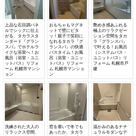
上品な石目調パネ
おもちゃもマグネ
艶めき感あふれる
ルでシックに仕上
ットで壁にピタ
極上のリラクゼー
がる、タカラスタ
ッ！親子で笑顔に
ション空間をタカ
ンダード『グラン
なれるタカラ『グ
ラ『グランスパ』
スパ』でホテルラ
ランスパ』の快適
で叶える！お風呂
イクな浴室へ！お
バスタイム！お風
（システムバス・
風呂（浴室・ユニ
呂（浴室・ユニッ
ユニットバス）リ
ットバス）リフォ
トバス）リフォー
フォーム 札幌市戸
ーム 札幌市マンシ
ム 札幌市マンショ
建
ョン
ン
洗練された大人の
窓を塞いで冬でも
温かみのあるナチ
リラックス空間、
あったか、タカラ
ュラルモダンなデ