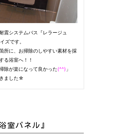
耐震システムバス『レラージュ
0サイズです。
箇所に、お掃除のしやすい素材を採
する浴室へ！！
掃除が楽になって良かった
(^^)
」
きました☆
浴室パネル』