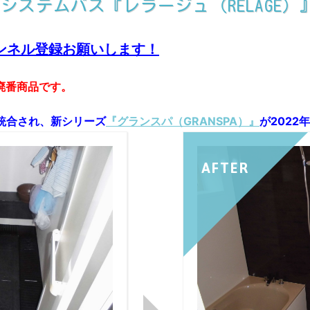
システムバス『レラージュ（RELAGE）
ンネル登録お願いします！
行廃番商品です。
統合され、新シリーズ
『グランスパ（GRANSPA）』
が202
AFTER