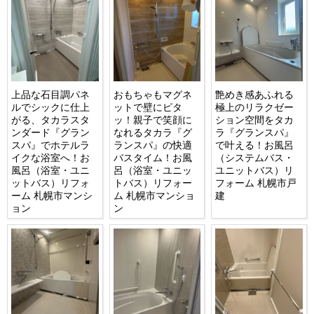
上品な石目調パネ
おもちゃもマグネ
艶めき感あふれる
ルでシックに仕上
ットで壁にピタ
極上のリラクゼー
がる、タカラスタ
ッ！親子で笑顔に
ション空間をタカ
ンダード『グラン
なれるタカラ『グ
ラ『グランスパ』
スパ』でホテルラ
ランスパ』の快適
で叶える！お風呂
イクな浴室へ！お
バスタイム！お風
（システムバス・
風呂（浴室・ユニ
呂（浴室・ユニッ
ユニットバス）リ
ットバス）リフォ
トバス）リフォー
フォーム 札幌市戸
ーム 札幌市マンシ
ム 札幌市マンショ
建
ョン
ン