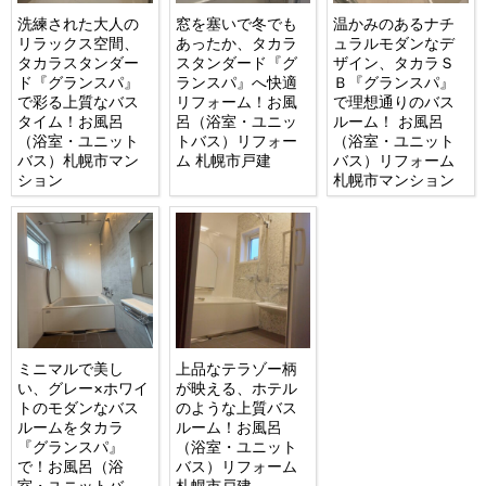
洗練された大人の
窓を塞いで冬でも
温かみのあるナチ
リラックス空間、
あったか、タカラ
ュラルモダンなデ
タカラスタンダー
スタンダード『グ
ザイン、タカラＳ
ド『グランスパ』
ランスパ』へ快適
Ｂ『グランスパ』
で彩る上質なバス
リフォーム！お風
で理想通りのバス
タイム！お風呂
呂（浴室・ユニッ
ルーム！ お風呂
（浴室・ユニット
トバス）リフォー
（浴室・ユニット
バス）札幌市マン
ム 札幌市戸建
バス）リフォーム
ション
札幌市マンション
ミニマルで美し
上品なテラゾー柄
い、グレー×ホワイ
が映える、ホテル
トのモダンなバス
のような上質バス
ルームをタカラ
ルーム！お風呂
『グランスパ』
（浴室・ユニット
で！お風呂（浴
バス）リフォーム
室・ユニットバ
札幌市戸建