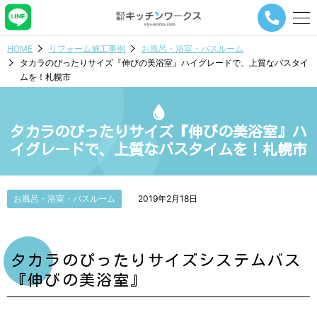
メ
ニ
ュ
HOME
リフォーム施工事例
お風呂・浴室・バスルーム
ー
タカラのぴったりサイズ『伸びの美浴室』ハイグレードで、上質なバスタイ
ナ
ムを！札幌市
ビ
ゲ
ー
シ
タカラのぴったりサイズ『伸びの美浴室』ハ
ョ
イグレードで、上質なバスタイムを！札幌市
ン
ボ
タ
ン
お風呂・浴室・バスルーム
2019年2月18日
タカラのぴったりサイズシステムバス
『伸びの美浴室』