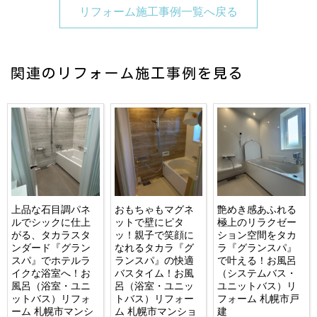
リフォーム施工事例一覧へ戻る
関連のリフォーム施工事例を見る
上品な石目調パネ
おもちゃもマグネ
艶めき感あふれる
ルでシックに仕上
ットで壁にピタ
極上のリラクゼー
がる、タカラスタ
ッ！親子で笑顔に
ション空間をタカ
ンダード『グラン
なれるタカラ『グ
ラ『グランスパ』
スパ』でホテルラ
ランスパ』の快適
で叶える！お風呂
イクな浴室へ！お
バスタイム！お風
（システムバス・
風呂（浴室・ユニ
呂（浴室・ユニッ
ユニットバス）リ
ットバス）リフォ
トバス）リフォー
フォーム 札幌市戸
ーム 札幌市マンシ
ム 札幌市マンショ
建