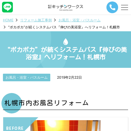
メ
ニ
ュ
HOME
リフォーム施工事例
お風呂・浴室・バスルーム
ー
“ポカポカ”が続くシステムバス『伸びの美浴室』へリフォーム！札幌市
ナ
ビ
ゲ
ー
“ポカポカ”が続くシステムバス『伸びの美
シ
浴室』へリフォーム！札幌市
ョ
ン
ボ
タ
お風呂・浴室・バスルーム
2019年2月22日
ン
札幌市内お風呂リフォーム
BEFORE