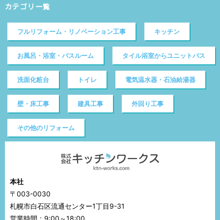
カテゴリ一覧
フルリフォーム・リノベーション工事
キッチン
お風呂・浴室・バスルーム
タイル浴室からユニットバス
洗面化粧台
トイレ
電気温水器・石油給湯器
壁・床工事
建具工事
外回り工事
その他のリフォーム
本社
〒003-0030
札幌市白石区流通センター1丁目9-31
営業時間：9:00～18:00