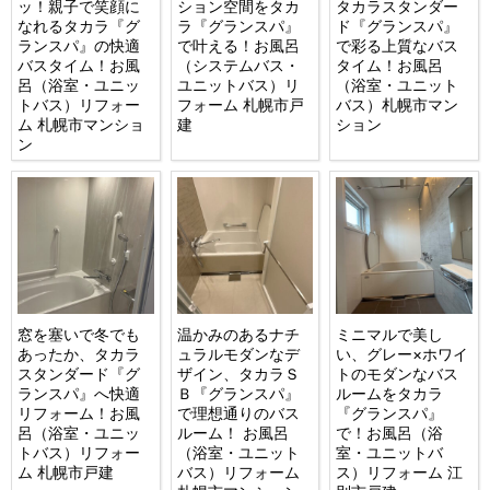
ッ！親子で笑顔に
ション空間をタカ
タカラスタンダー
なれるタカラ『グ
ラ『グランスパ』
ド『グランスパ』
ランスパ』の快適
で叶える！お風呂
で彩る上質なバス
バスタイム！お風
（システムバス・
タイム！お風呂
呂（浴室・ユニッ
ユニットバス）リ
（浴室・ユニット
トバス）リフォー
フォーム 札幌市戸
バス）札幌市マン
ム 札幌市マンショ
建
ション
ン
窓を塞いで冬でも
温かみのあるナチ
ミニマルで美し
あったか、タカラ
ュラルモダンなデ
い、グレー×ホワイ
スタンダード『グ
ザイン、タカラＳ
トのモダンなバス
ランスパ』へ快適
Ｂ『グランスパ』
ルームをタカラ
リフォーム！お風
で理想通りのバス
『グランスパ』
呂（浴室・ユニッ
ルーム！ お風呂
で！お風呂（浴
トバス）リフォー
（浴室・ユニット
室・ユニットバ
ム 札幌市戸建
バス）リフォーム
ス）リフォーム 江