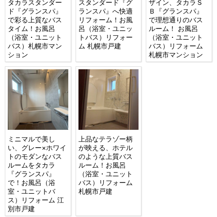
タカラスタンダー
スタンダード『グ
ザイン、タカラＳ
ド『グランスパ』
ランスパ』へ快適
Ｂ『グランスパ』
で彩る上質なバス
リフォーム！お風
で理想通りのバス
タイム！お風呂
呂（浴室・ユニッ
ルーム！ お風呂
（浴室・ユニット
トバス）リフォー
（浴室・ユニット
バス）札幌市マン
ム 札幌市戸建
バス）リフォーム
ション
札幌市マンション
ミニマルで美し
上品なテラゾー柄
い、グレー×ホワイ
が映える、ホテル
トのモダンなバス
のような上質バス
ルームをタカラ
ルーム！お風呂
『グランスパ』
（浴室・ユニット
で！お風呂（浴
バス）リフォーム
室・ユニットバ
札幌市戸建
ス）リフォーム 江
別市戸建