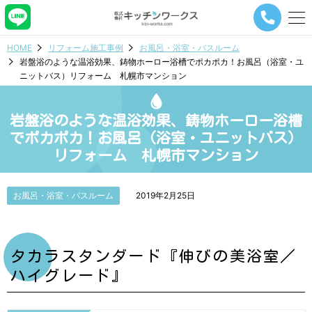
メ
ニ
ュ
HOME
リフォーム施工事例
お風呂・浴室・バスルーム
ー
岩盤浴のような温浴効果、鋳物ホーロー浴槽でポカポカ！お風呂（浴室・ユ
ナ
ニットバス）リフォーム 札幌市マンション
ビ
ゲ
ー
岩盤浴のような温浴効果、鋳物ホーロー浴槽
シ
ョ
でポカポカ！お風呂（浴室・ユニットバス）
ン
リフォーム 札幌市マンション
ボ
タ
ン
お風呂・浴室・バスルーム
2019年2月25日
タカラスタンダード『伸びの美浴室／
ハイグレード』