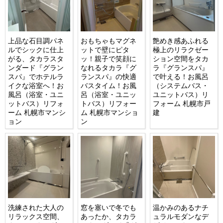
上品な石目調パネ
おもちゃもマグネ
艶めき感あふれる
ルでシックに仕上
ットで壁にピタ
極上のリラクゼー
がる、タカラスタ
ッ！親子で笑顔に
ション空間をタカ
ンダード『グラン
なれるタカラ『グ
ラ『グランスパ』
スパ』でホテルラ
ランスパ』の快適
で叶える！お風呂
イクな浴室へ！お
バスタイム！お風
（システムバス・
風呂（浴室・ユニ
呂（浴室・ユニッ
ユニットバス）リ
ットバス）リフォ
トバス）リフォー
フォーム 札幌市戸
ーム 札幌市マンシ
ム 札幌市マンショ
建
ョン
ン
洗練された大人の
窓を塞いで冬でも
温かみのあるナチ
リラックス空間、
あったか、タカラ
ュラルモダンなデ