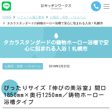
メ
ニ
ュ
HOME
リフォーム施工事例
お風呂・浴室・バスルーム
ー
タカラスタンダードの鋳物ホーロー浴槽で安心に包まれる入浴！札幌市
ナ
ビ
ゲ
ー
タカラスタンダードの鋳物ホーロー浴槽で安
シ
心に包まれる入浴！札幌市
ョ
ン
ボ
タ
お風呂・浴室・バスルーム
2019年2月21日
ン
ぴったりサイズ『伸びの美浴室』間口
1850mm×奥行1250mm／鋳物ホーロー
浴槽タイプ