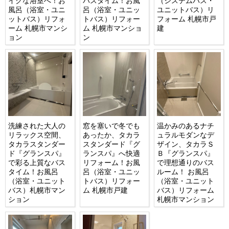
イクな浴室へ！お
バスタイム！お風
（システムバス・
風呂（浴室・ユニ
呂（浴室・ユニッ
ユニットバス）リ
ットバス）リフォ
トバス）リフォー
フォーム 札幌市戸
ーム 札幌市マンシ
ム 札幌市マンショ
建
ョン
ン
洗練された大人の
窓を塞いで冬でも
温かみのあるナチ
リラックス空間、
あったか、タカラ
ュラルモダンなデ
タカラスタンダー
スタンダード『グ
ザイン、タカラＳ
ド『グランスパ』
ランスパ』へ快適
Ｂ『グランスパ』
で彩る上質なバス
リフォーム！お風
で理想通りのバス
タイム！お風呂
呂（浴室・ユニッ
ルーム！ お風呂
（浴室・ユニット
トバス）リフォー
（浴室・ユニット
バス）札幌市マン
ム 札幌市戸建
バス）リフォーム
ション
札幌市マンション