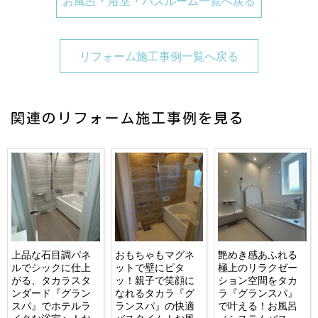
お風呂・浴室・バスルーム一覧へ戻る
リフォーム施工事例一覧へ戻る
関連のリフォーム施工事例を見る
上品な石目調パネ
おもちゃもマグネ
艶めき感あふれる
ルでシックに仕上
ットで壁にピタ
極上のリラクゼー
がる、タカラスタ
ッ！親子で笑顔に
ション空間をタカ
ンダード『グラン
なれるタカラ『グ
ラ『グランスパ』
スパ』でホテルラ
ランスパ』の快適
で叶える！お風呂