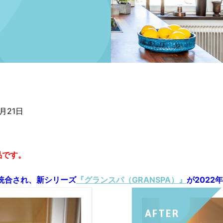
2月21日
品です。
統合され、新シリーズ
『グランスパ（GRANSPA）』
が202
AFTER