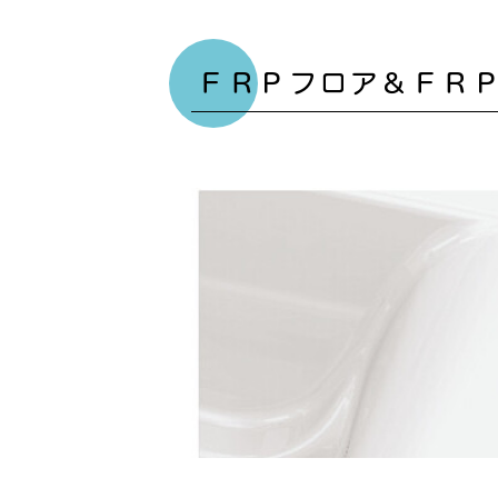
ＦＲＰフロア＆ＦＲ