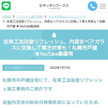
メ
ニ
ュ
HOME
リフォーム施工事例
タイル浴室からユニットバス
ー
在来工法浴室リフレッシュ、内窓をペアガラスに交換して寒さ対策も！札幌
ナ
市戸建 ★YouTube動画有
ビ
ゲ
ー
在来工法浴室リフレッシュ、内窓をペアガラ
シ
ョ
スに交換して寒さ対策も！札幌市戸建
ン
★YouTube動画有
ボ
タ
ン
タイル浴室からユニットバス
2022年1月17日
札幌市の戸建住宅にて、在来工法浴室リフレッシ
ュ施工事例のご紹介です
浴室内天井が斜めの特殊形状になっていたため、