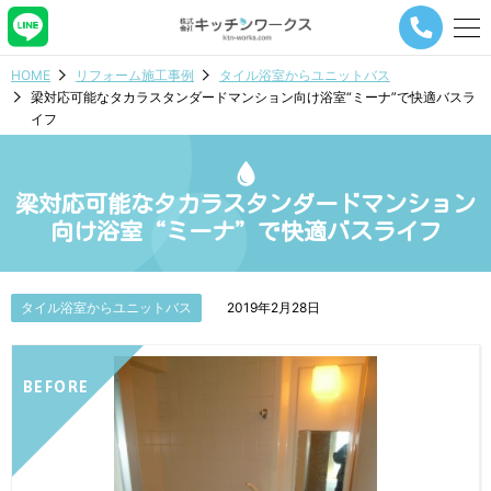
メ
ニ
ュ
HOME
リフォーム施工事例
タイル浴室からユニットバス
ー
梁対応可能なタカラスタンダードマンション向け浴室“ミーナ”で快適バスラ
ナ
イフ
ビ
ゲ
ー
シ
梁対応可能なタカラスタンダードマンション
ョ
向け浴室“ミーナ”で快適バスライフ
ン
ボ
タ
ン
タイル浴室からユニットバス
2019年2月28日
BEFORE