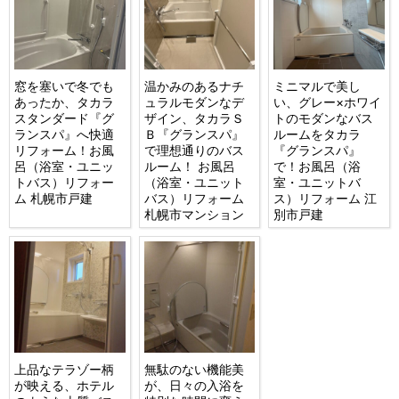
窓を塞いで冬でも
温かみのあるナチ
ミニマルで美し
あったか、タカラ
ュラルモダンなデ
い、グレー×ホワイ
スタンダード『グ
ザイン、タカラＳ
トのモダンなバス
ランスパ』へ快適
Ｂ『グランスパ』
ルームをタカラ
リフォーム！お風
で理想通りのバス
『グランスパ』
呂（浴室・ユニッ
ルーム！ お風呂
で！お風呂（浴
トバス）リフォー
（浴室・ユニット
室・ユニットバ
ム 札幌市戸建
バス）リフォーム
ス）リフォーム 江
札幌市マンション
別市戸建
上品なテラゾー柄
無駄のない機能美
が映える、ホテル
が、日々の入浴を