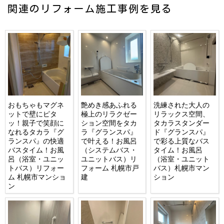
関連のリフォーム施工事例を見る
おもちゃもマグネ
艶めき感あふれる
洗練された大人の
ットで壁にピタ
極上のリラクゼー
リラックス空間、
ッ！親子で笑顔に
ション空間をタカ
タカラスタンダー
なれるタカラ『グ
ラ『グランスパ』
ド『グランスパ』
ランスパ』の快適
で叶える！お風呂
で彩る上質なバス
バスタイム！お風
（システムバス・
タイム！お風呂
呂（浴室・ユニッ
ユニットバス）リ
（浴室・ユニット
トバス）リフォー
フォーム 札幌市戸
バス）札幌市マン
ム 札幌市マンショ
建
ション
ン