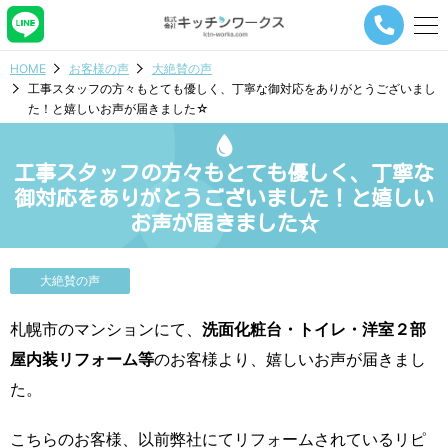
メ
ニ
ュ
HOME
お客様の声
大絶賛の声
ー
工事スタッフの方々もとても優しく、丁寧な御対応をありがとうございまし
ナ
た！と嬉しいお声が届きました☆
ビ
ゲ
ー
工事スタッフの方々もとても優しく、丁寧な
シ
ョ
御対応をありがとうございました！と嬉しい
ン
お声が届きました☆
ボ
タ
ン
大絶賛の声
札幌市のマンションにて、
洗面化粧台・トイレ・洋室２部
屋内装リフォーム等
のお客様より、嬉しいお声が届きまし
た。
こちらのお客様、以前弊社にてリフォームされているリピ