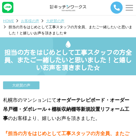
メ
ニ
ュ
HOME
お客様の声
大絶賛の声
ー
担当の方をはじめとして工事スタッフの方全員、またご一緒したいと思いま
ナ
した！と嬉しいお声を頂きました☆
ビ
ゲ
ー
担当の方をはじめとして工事スタッフの方全
シ
ョ
員、またご一緒したいと思いました！と嬉し
ン
いお声を頂きました☆
ボ
タ
ン
大絶賛の声
札幌市のマンションにて
オーダーテレビボード・オーダー
吊戸棚・ダボレール＋棚板収納棚等新規設置リフォーム工
事
のお客様より、嬉しいお声を頂きました。
『担当の方をはじめとして工事スタッフの方全員、またご