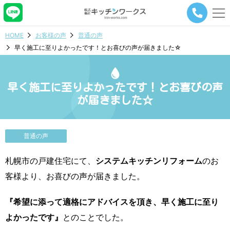
メ
ニ
ュ
HOME
お客様の声
普通の声
ー
早く施工に至りよかったです！とお喜びの声が届きました☆
ナ
ビ
ゲ
ー
早く施工に至りよかったです！とお喜びの声
シ
が届きました☆
ョ
ン
ボ
タ
普通の声
ン
札幌市の戸建住宅にて、
システムキッチンリフォーム
のお
客様より、お喜びの声が届きました。
『希望に添って適格にアドバイスを頂き、早く施工に至り
よかったです』
とのことでした。