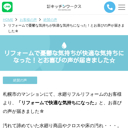
メ
ニ
ュ
HOME
お客様の声
絶賛の声
ー
リフォームで憂鬱な気持ちが快適な気持ちになった！とお喜びの声が届きま
ナ
した☆
ビ
ゲ
ー
シ
リフォームで憂鬱な気持ちが快適な気持ちに
ョ
なった！とお喜びの声が届きました☆
ン
ボ
タ
ン
絶賛の声
札幌市のマンションにて、水廻りフルリフォームのお客様
より、
「リフォームで快適な気持ちになった」
と、お喜び
の声が届きました☆
汚れて諦めていた水廻り商品やクロスや床の汚れ・・・。