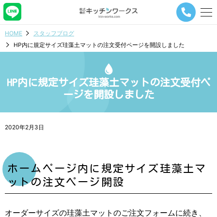
メ
ニ
ュ
HOME
スタッフブログ
ー
HP内に規定サイズ珪藻土マットの注文受付ページを開設しました
ナ
ビ
ゲ
ー
HP内に規定サイズ珪藻土マットの注文受付ペ
シ
ージを開設しました
ョ
ン
ボ
タ
2020年2月3日
ン
ホームページ内に規定サイズ珪藻土マ
ットの注文ページ開設
オーダーサイズの珪藻土マットのご注文フォームに続き、