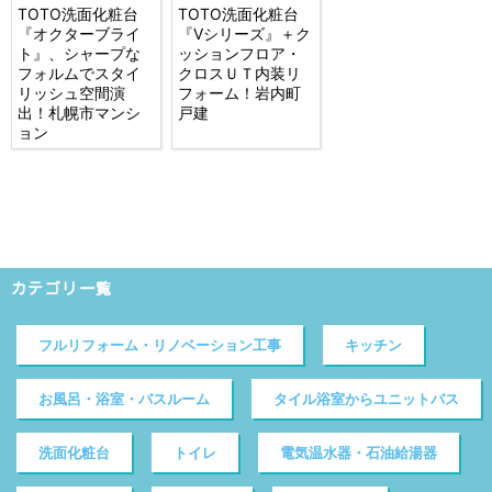
TOTO洗面化粧台
TOTO洗面化粧台
『オクターブライ
『Vシリーズ』＋ク
ト』、シャープな
ッションフロア・
フォルムでスタイ
クロスＵＴ内装リ
リッシュ空間演
フォーム！岩内町
出！札幌市マンシ
戸建
ョン
カテゴリ一覧
フルリフォーム・リノベーション工事
キッチン
お風呂・浴室・バスルーム
タイル浴室からユニットバス
洗面化粧台
トイレ
電気温水器・石油給湯器