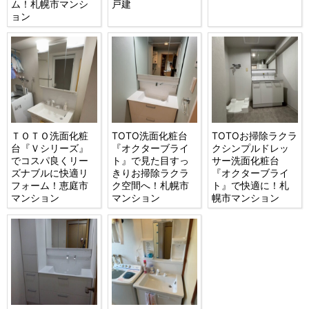
ム！札幌市マンシ
戸建
ョン
ＴＯＴＯ洗面化粧
TOTO洗面化粧台
TOTOお掃除ラクラ
台『Ｖシリーズ』
『オクターブライ
クシンプルドレッ
でコスパ良くリー
ト』で見た目すっ
サー洗面化粧台
ズナブルに快適リ
きりお掃除ラクラ
『オクターブライ
フォーム！恵庭市
ク空間へ！札幌市
ト』で快適に！札
マンション
マンション
幌市マンション