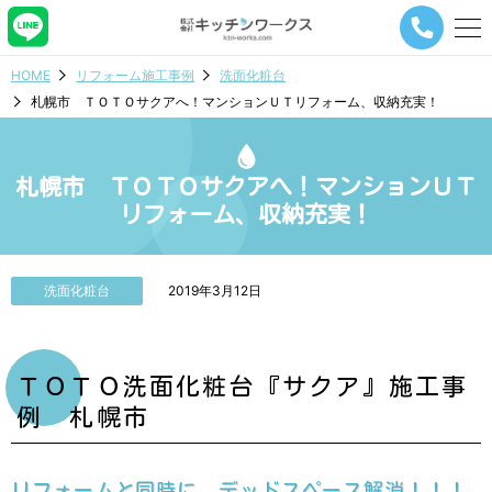
メ
ニ
ュ
HOME
リフォーム施工事例
洗面化粧台
ー
札幌市 ＴＯＴＯサクアへ！マンションＵＴリフォーム、収納充実！
ナ
ビ
ゲ
ー
札幌市 ＴＯＴＯサクアへ！マンションＵＴ
シ
リフォーム、収納充実！
ョ
ン
ボ
タ
洗面化粧台
2019年3月12日
ン
ＴＯＴＯ洗面化粧台『サクア』施工事
例 札幌市
リフォームと同時に、デッドスペース解消！！！