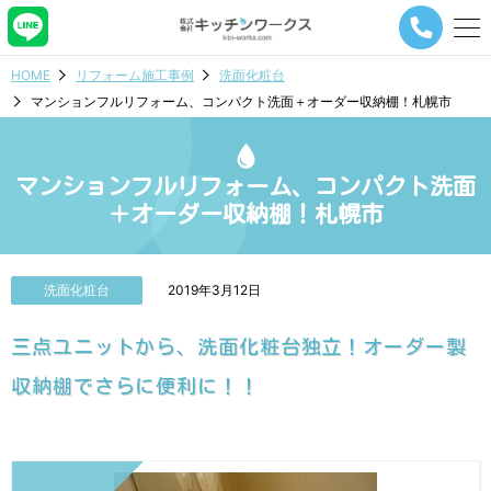
メ
ニ
ュ
HOME
リフォーム施工事例
洗面化粧台
ー
マンションフルリフォーム、コンパクト洗面＋オーダー収納棚！札幌市
ナ
ビ
ゲ
ー
マンションフルリフォーム、コンパクト洗面
シ
＋オーダー収納棚！札幌市
ョ
ン
ボ
タ
洗面化粧台
2019年3月12日
ン
三点ユニットから、洗面化粧台独立！オーダー製
収納棚でさらに便利に！！