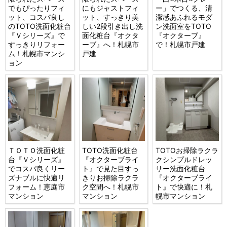
でもぴったりフィ
にもジャストフィ
ー」でつくる、清
ット、コスパ良し
ット、すっきり美
潔感あふれるモダ
のTOTO洗面化粧台
しい2段引き出し洗
ン洗面室をTOTO
『Ｖシリーズ』で
面化粧台『オクタ
『オクターブ』
すっきりリフォー
ーブ』へ！札幌市
で！札幌市戸建
ム！札幌市マンシ
戸建
ョン
ＴＯＴＯ洗面化粧
TOTO洗面化粧台
TOTOお掃除ラクラ
台『Ｖシリーズ』
『オクターブライ
クシンプルドレッ
でコスパ良くリー
ト』で見た目すっ
サー洗面化粧台
ズナブルに快適リ
きりお掃除ラクラ
『オクターブライ
フォーム！恵庭市
ク空間へ！札幌市
ト』で快適に！札
マンション
マンション
幌市マンション