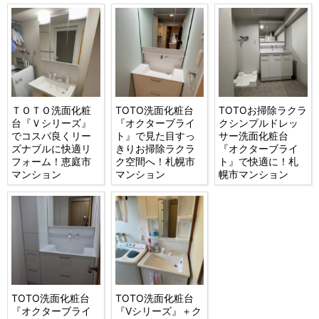
ＴＯＴＯ洗面化粧
TOTO洗面化粧台
TOTOお掃除ラクラ
台『Ｖシリーズ』
『オクターブライ
クシンプルドレッ
でコスパ良くリー
ト』で見た目すっ
サー洗面化粧台
ズナブルに快適リ
きりお掃除ラクラ
『オクターブライ
フォーム！恵庭市
ク空間へ！札幌市
ト』で快適に！札
マンション
マンション
幌市マンション
TOTO洗面化粧台
TOTO洗面化粧台
『オクターブライ
『Vシリーズ』＋ク