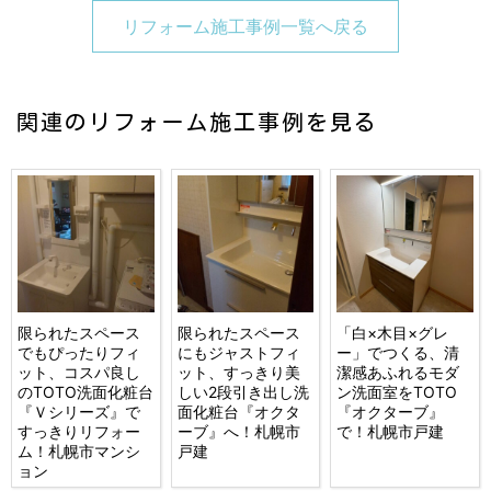
リフォーム施工事例一覧へ戻る
関連のリフォーム施工事例を見る
限られたスペース
限られたスペース
「白×木目×グレ
でもぴったりフィ
にもジャストフィ
ー」でつくる、清
ット、コスパ良し
ット、すっきり美
潔感あふれるモダ
のTOTO洗面化粧台
しい2段引き出し洗
ン洗面室をTOTO
『Ｖシリーズ』で
面化粧台『オクタ
『オクターブ』
すっきりリフォー
ーブ』へ！札幌市
で！札幌市戸建
ム！札幌市マンシ
戸建
ョン