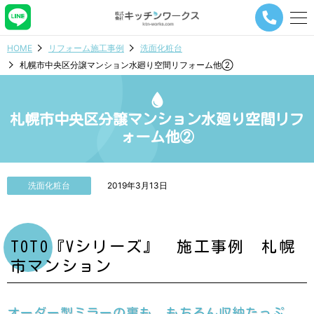
メ
ニ
ュ
HOME
リフォーム施工事例
洗面化粧台
ー
札幌市中央区分譲マンション水廻り空間リフォーム他②
ナ
ビ
ゲ
ー
札幌市中央区分譲マンション水廻り空間リフ
シ
ォーム他②
ョ
ン
ボ
タ
洗面化粧台
2019年3月13日
ン
TOTO『Vシリーズ』 施工事例 札幌
市マンション
オーダー製ミラーの裏も、もちろん収納たっぷ