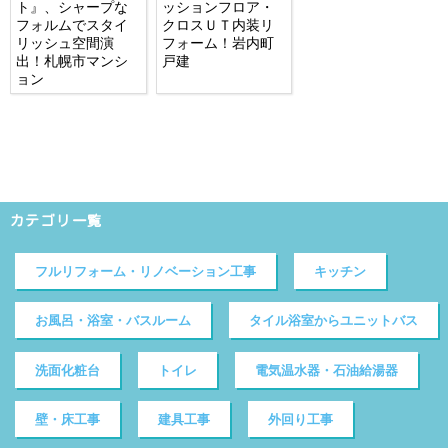
ト』、シャープな
ッションフロア・
フォルムでスタイ
クロスＵＴ内装リ
リッシュ空間演
フォーム！岩内町
出！札幌市マンシ
戸建
ョン
カテゴリ一覧
フルリフォーム・リノベーション工事
キッチン
お風呂・浴室・バスルーム
タイル浴室からユニットバス
洗面化粧台
トイレ
電気温水器・石油給湯器
壁・床工事
建具工事
外回り工事