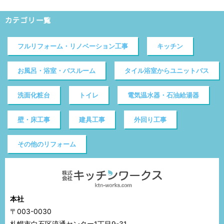
カテゴリ一覧
フルリフォーム・リノベーション工事
キッチン
お風呂・浴室・バスルーム
タイル浴室からユニットバス
洗面化粧台
トイレ
電気温水器・石油給湯器
壁・床工事
建具工事
外回り工事
その他のリフォーム
本社
〒003-0030
札幌市白石区流通センター1丁目9-31