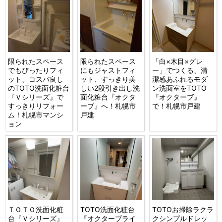
限られたスペース
限られたスペース
「白×木目×グレ
でもぴったりフィ
にもジャストフィ
ー」でつくる、清
ット、コスパ良し
ット、すっきり美
潔感あふれるモダ
のTOTO洗面化粧台
しい2段引き出し洗
ン洗面室をTOTO
『Ｖシリーズ』で
面化粧台『オクタ
『オクターブ』
すっきりリフォー
ーブ』へ！札幌市
で！札幌市戸建
ム！札幌市マンシ
戸建
ョン
ＴＯＴＯ洗面化粧
TOTO洗面化粧台
TOTOお掃除ラクラ
台『Ｖシリーズ』
『オクターブライ
クシンプルドレッ