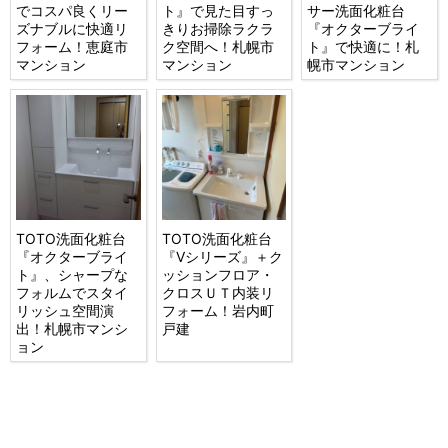
でコスパ良くリー
ト』で見た目すっ
サー洗面化粧台
ズナブルに快適リ
きりお掃除ラクラ
『オクターブライ
フォーム！恵庭市
ク空間へ！札幌市
ト』で快適に！札
マンション
マンション
幌市マンション
TOTO洗面化粧台
TOTO洗面化粧台
『オクターブライ
『Vシリーズ』＋ク
ト』、シャープな
ッションフロア・
フォルムでスタイ
クロスＵＴ内装リ
リッシュ空間演
フォーム！岩内町
出！札幌市マンシ
戸建
ョン