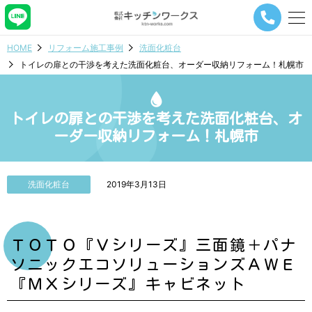
メ
ニ
ュ
HOME
リフォーム施工事例
洗面化粧台
ー
トイレの扉との干渉を考えた洗面化粧台、オーダー収納リフォーム！札幌市
ナ
ビ
ゲ
ー
トイレの扉との干渉を考えた洗面化粧台、オ
シ
ーダー収納リフォーム！札幌市
ョ
ン
ボ
タ
洗面化粧台
2019年3月13日
ン
ＴＯＴＯ『Ｖシリーズ』三面鏡＋パナ
ソニックエコソリューションズＡＷＥ
『ＭＸシリーズ』キャビネット