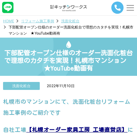
メ
ニ
ュ
HOME
リフォーム施工事例
洗面化粧台
ー
下部配管オープン仕様のオーダー洗面化粧台で理想のカタチを実現！札幌市
ナ
マンション ★YouTube動画有
ビ
ゲ
ー
下部配管オープン仕様のオーダー洗面化粧台
シ
ョ
で理想のカタチを実現！札幌市マンション
ン
★YouTube動画有
ボ
タ
ン
洗面化粧台
2022年11月10日
札幌市のマンションにて、洗面化粧台リフォーム
施工事例のご紹介です
自社工場
【札幌オーダー家具工房 工場直営店】
に