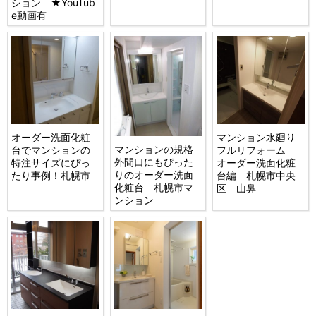
ション ★YouTub
e動画有
オーダー洗面化粧
マンション水廻り
マンションの規格
台でマンションの
フルリフォーム
外間口にもぴった
特注サイズにぴっ
オーダー洗面化粧
りのオーダー洗面
たり事例！札幌市
台編 札幌市中央
化粧台 札幌市マ
区 山鼻
ンション