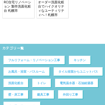
RC住宅リノベーシ
オーダー洗面化粧
ョン 製作洗面化粧
台でハイクオリテ
台 札幌市
ィなユーティリテ
ィへ！札幌市
カテゴリ一覧
フルリフォーム・リノベーション工事
キッチン
お風呂・浴室・バスルーム
タイル浴室からユニットバス
洗面化粧台
トイレ
電気温水器・石油給湯器
壁・床工事
建具工事
外回り工事