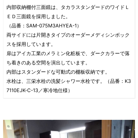
内部収納棚付三面鏡は、タカラスタンダードのワイドＬ
ＥＤ三面鏡を採用しました。
（品番：SAM-075M3AHYEA-1）
両サイドには片開きタイプのオーダーメディシンボック
スを採用しています。
扉はアイカ工業のメラミン化粧板で、ダークカラーで落
ち着きのある空間を演出しています。
内部はスタンダードな可動式の棚板収納です。
水栓は、三栄水栓の洗髪シャワー水栓です。（品番：K3
7110EJK-C-13／寒冷地仕様）