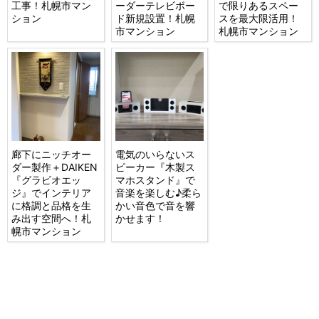
工事！札幌市マン
ーダーテレビボー
で限りあるスペー
ション
ド新規設置！札幌
スを最大限活用！
市マンション
札幌市マンション
廊下にニッチオー
電気のいらないス
ダー製作＋DAIKEN
ピーカー『木製ス
『グラビオエッ
マホスタンド』で
ジ』でインテリア
音楽を楽しむ♪柔ら
に格調と品格を生
かい音色で音を響
み出す空間へ！札
かせます！
幌市マンション