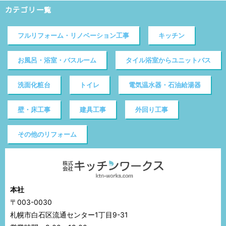
カテゴリ一覧
フルリフォーム・リノベーション工事
キッチン
お風呂・浴室・バスルーム
タイル浴室からユニットバス
洗面化粧台
トイレ
電気温水器・石油給湯器
壁・床工事
建具工事
外回り工事
その他のリフォーム
本社
〒003-0030
札幌市白石区流通センター1丁目9-31