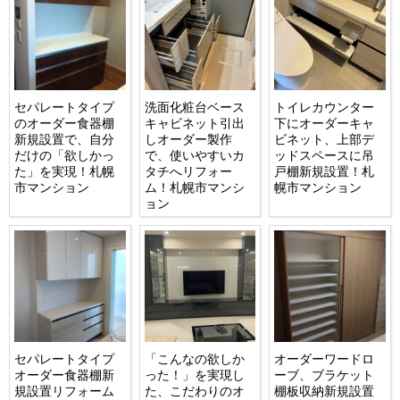
セパレートタイプ
洗面化粧台ベース
トイレカウンター
のオーダー食器棚
キャビネット引出
下にオーダーキャ
新規設置で、自分
しオーダー製作
ビネット、上部デ
だけの「欲しかっ
で、使いやすいカ
ッドスペースに吊
た」を実現！札幌
タチへリフォー
戸棚新規設置！札
市マンション
ム！札幌市マンシ
幌市マンション
ョン
セパレートタイプ
「こんなの欲しか
オーダーワードロ
オーダー食器棚新
った！」を実現し
ーブ、ブラケット
規設置リフォーム
た、こだわりのオ
棚板収納新規設置