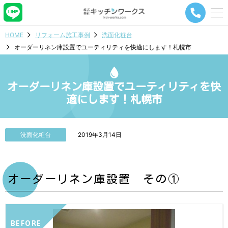
メ
ニ
ュ
HOME
リフォーム施工事例
洗面化粧台
ー
オーダーリネン庫設置でユーティリティを快適にします！札幌市
ナ
ビ
ゲ
ー
オーダーリネン庫設置でユーティリティを快
シ
適にします！札幌市
ョ
ン
ボ
タ
洗面化粧台
2019年3月14日
ン
オーダーリネン庫設置 その①
BEFORE