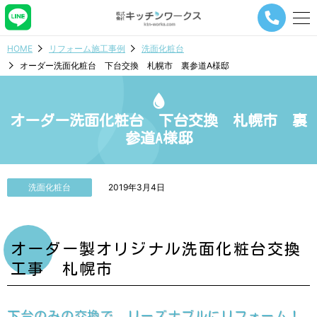
メ
ニ
ュ
HOME
リフォーム施工事例
洗面化粧台
ー
オーダー洗面化粧台 下台交換 札幌市 裏参道A様邸
ナ
ビ
ゲ
ー
オーダー洗面化粧台 下台交換 札幌市 裏
シ
参道A様邸
ョ
ン
ボ
タ
洗面化粧台
2019年3月4日
ン
オーダー製オリジナル洗面化粧台交換
工事 札幌市
下台のみの交換で、リーズナブルにリフォーム！