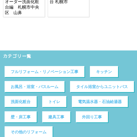
オーダー洗面化粧
台 札幌市
台編 札幌市中央
区 山鼻
カテゴリ一覧
フルリフォーム・リノベーション工事
キッチン
お風呂・浴室・バスルーム
タイル浴室からユニットバス
洗面化粧台
トイレ
電気温水器・石油給湯器
壁・床工事
建具工事
外回り工事
その他のリフォーム