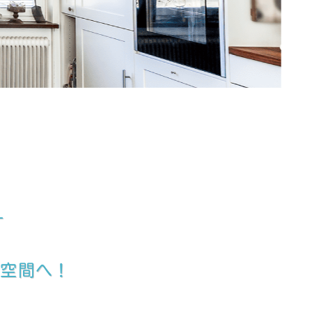
す
レ空間へ！