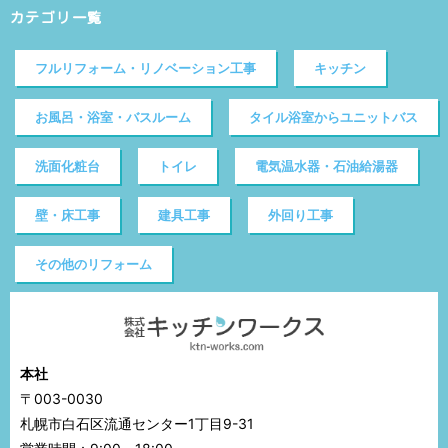
カテゴリ一覧
フルリフォーム・リノベーション工事
キッチン
お風呂・浴室・バスルーム
タイル浴室からユニットバス
洗面化粧台
トイレ
電気温水器・石油給湯器
壁・床工事
建具工事
外回り工事
その他のリフォーム
本社
〒003-0030
札幌市白石区流通センター1丁目9-31