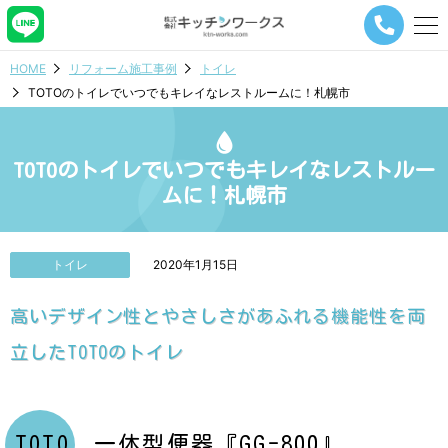
メ
ニ
ュ
HOME
リフォーム施工事例
トイレ
ー
TOTOのトイレでいつでもキレイなレストルームに！札幌市
ナ
ビ
ゲ
ー
TOTOのトイレでいつでもキレイなレストルー
シ
ムに！札幌市
ョ
ン
ボ
タ
トイレ
2020年1月15日
ン
高いデザイン性とやさしさがあふれる機能性を両
立したTOTOのトイレ
TOTO 一体型便器『GG-800』