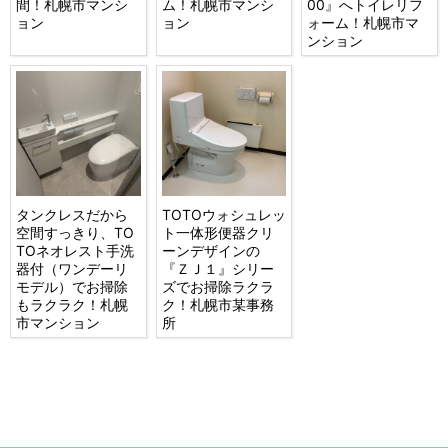
間！札幌市マンシ
ム！札幌市マンシ
00』へトイレリフ
ョン
ョン
ォーム！札幌市マ
ンション
タンクレスだから
TOTOウォシュレッ
空間すっきり、TO
ト一体形便器クリ
TOネオレスト手洗
ーンデザインの
器付（ワンデーリ
『ＺＪ１』シリー
モデル）でお掃除
ズでお掃除ラクラ
もラクラク！札幌
ク！札幌市某事務
市マンション
所