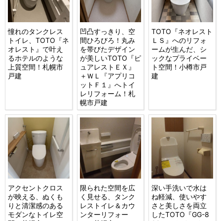
憧れのタンクレス
凹凸すっきり、空
TOTO『ネオレスト
トイレ、TOTO『ネ
間ひろびろ！丸み
ＬＳ』へのリフォ
オレスト』で叶え
を帯びたデザイン
ームが生んだ、シ
るホテルのような
が美しいTOTO『ピ
ックなプライベー
上質空間！札幌市
ュアレストＥＸ』
ト空間！小樽市戸
戸建
＋ＷＬ『アプリコ
建
ットＦ１』へトイ
レリフォーム！札
幌市戸建
アクセントクロス
限られた空間を広
深い手洗いで水は
が映える、ぬくも
く見せる、タンク
ね軽減、使いやす
りと清潔感のある
レストイレ＆カウ
さと美しさを両立
モダンなトイレ空
ンターリフォー
したTOTO『GG-8