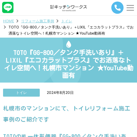
メ
ニ
ュ
HOME
リフォーム施工事例
トイレ
ー
TOTO『GG-800／タンク手洗いあり』＋LIXIL『エコカラットプラス』でお
ナ
洒落なトイレ空間へ！札幌市マンション ★YouTube動画有
ビ
ゲ
ー
TOTO『GG-800／タンク手洗いあり』＋
シ
ョ
LIXIL『エコカラットプラス』でお洒落なト
ン
イレ空間へ！札幌市マンション ★YouTube動
ボ
画有
タ
ン
トイレ
2024年8月20日
札幌市のマンションにて、トイレリフォーム施工
事例のご紹介です
TOTOのWL一体形便器『GG-800／タンク手洗いあ